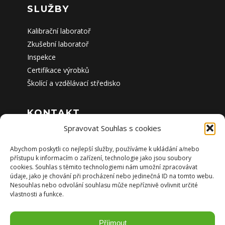
SLUŽBY
Kalibrační laboratoř
Zkušební laboratoř
Inspekce
Certifikace výrobků
Školící a vzdělávací středisko
KONTAKT
Spravovat Souhlas s cookies
Sídlo společnosti:
TECHNICKÉ LABORATOŘE OPAVA, a.s.
Abychom poskytli co nejlepší služby, používáme k ukládání a/nebo
Těšínská 2962/79b, 746 01 Opava
přístupu k informacím o zařízení, technologie jako jsou soubory
Česká republika
cookies. Souhlas s těmito technologiemi nám umožní zpracovávat
údaje, jako je chování při procházení nebo jedinečná ID na tomto webu.
Nesouhlas nebo odvolání souhlasu může nepříznivě ovlivnit určité
Pracoviště Brno
vlastnosti a funkce.
Okružní 834/29a, 638 00 Brno
Česká republika
Příjmout