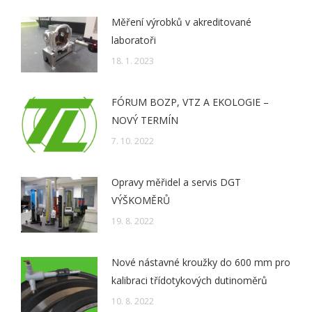
Měření výrobků v akreditované
laboratoři
18. 1. 2023
FÓRUM BOZP, VTZ A EKOLOGIE –
NOVÝ TERMÍN
7. 10. 2022
Opravy měřidel a servis DGT
VÝŠKOMĚRŮ
19. 8. 2022
Nové nástavné kroužky do 600 mm pro
kalibraci třídotykových dutinoměrů
10. 8. 2022