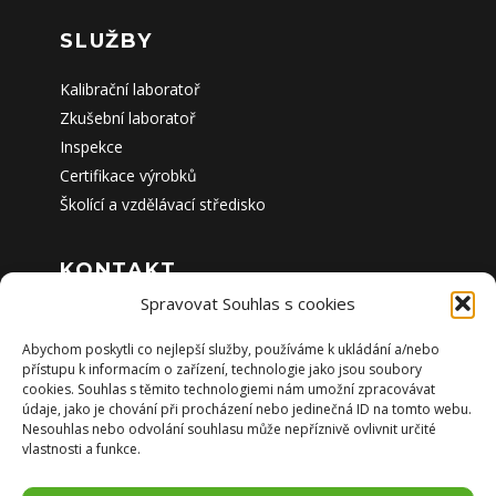
SLUŽBY
Kalibrační laboratoř
Zkušební laboratoř
Inspekce
Certifikace výrobků
Školící a vzdělávací středisko
KONTAKT
Spravovat Souhlas s cookies
Sídlo společnosti:
TECHNICKÉ LABORATOŘE OPAVA, a.s.
Abychom poskytli co nejlepší služby, používáme k ukládání a/nebo
Těšínská 2962/79b, 746 01 Opava
přístupu k informacím o zařízení, technologie jako jsou soubory
Česká republika
cookies. Souhlas s těmito technologiemi nám umožní zpracovávat
údaje, jako je chování při procházení nebo jedinečná ID na tomto webu.
Nesouhlas nebo odvolání souhlasu může nepříznivě ovlivnit určité
Pracoviště Brno
vlastnosti a funkce.
Okružní 834/29a, 638 00 Brno
Česká republika