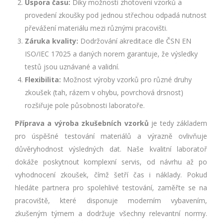
Úspora času:
Díky možnosti zhotovení vzorků a
provedení zkoušky pod jednou střechou odpadá nutnost
převážení materiálu mezi různými pracovišti.
Záruka kvality:
Dodržování akreditace dle ČSN EN
ISO/IEC 17025 a daných norem garantuje, že výsledky
testů jsou uznávané a validní.
Flexibilita:
Možnost výroby vzorků pro různé druhy
zkoušek (tah, rázem v ohybu, povrchová drsnost)
rozšiřuje pole působnosti laboratoře.
Příprava a výroba zkušebních vzorků
je tedy základem
pro úspěšné testování materiálů a výrazně ovlivňuje
důvěryhodnost výsledných dat. Naše kvalitní laboratoř
dokáže poskytnout komplexní servis, od návrhu až po
vyhodnocení zkoušek, čímž šetří čas i náklady. Pokud
hledáte partnera pro spolehlivé testování, zaměřte se na
pracoviště, které disponuje moderním vybavením,
zkušeným týmem a dodržuje všechny relevantní normy.