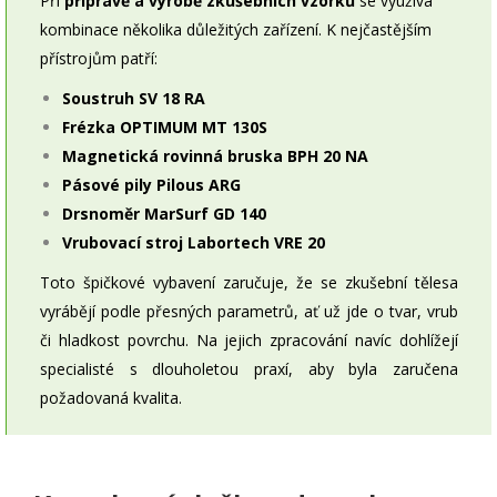
Při
přípravě a výrobě zkušebních vzorků
se využívá
kombinace několika důležitých zařízení. K nejčastějším
přístrojům patří:
Soustruh SV 18 RA
Frézka OPTIMUM MT 130S
Magnetická rovinná bruska BPH 20 NA
Pásové pily Pilous ARG
Drsnoměr MarSurf GD 140
Vrubovací stroj Labortech VRE 20
Toto špičkové vybavení zaručuje, že se zkušební tělesa
vyrábějí podle přesných parametrů, ať už jde o tvar, vrub
či hladkost povrchu. Na jejich zpracování navíc dohlížejí
specialisté s dlouholetou praxí, aby byla zaručena
požadovaná kvalita.