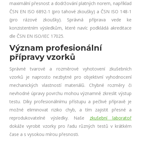
maximální přesnost a dodržování platných norem, například
ČSN EN ISO 6892-1 (pro tahové zkoušky) a ČSN ISO 148-1
(pro rázové zkoušky). Správná příprava vede ke
konzistentním výsledkům, které navíc podkládá akreditace
dle ČSN EN ISO/IEC 17025.
Význam profesionální
přípravy vzorků
Správné tvarové a rozměrové vyhotovení zkušebních
vzorků je naprosto nezbytné pro objektivní vyhodnocení
mechanických vlastností materiálů. Chybné rozměry či
nevhodné úpravy povrchu mohou významně zkreslit výstup
testu. Díky profesionálnímu přístupu a pečlivé přípravě je
možné eliminovat riziko chyb, a tím zajistit přesné a
reprodukovatelné výsledky. Naše
zkušební laboratoř
dokáže vyrobit vzorky pro řadu různých testů v krátkém
čase a s vysokou mírou přesnosti.