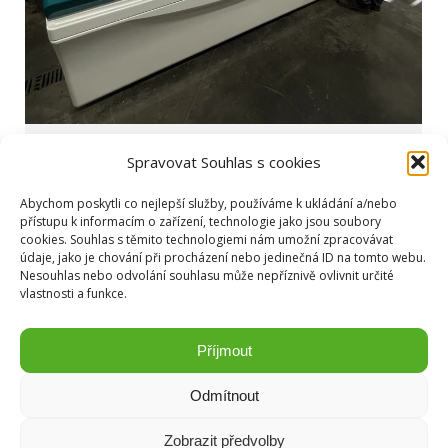
Korozní komora
Spravovat Souhlas s cookies
Aktuality
,
Zkoušení
Od
Ladislav Weiron
25. 6. 2025
Abychom poskytli co nejlepší služby, používáme k ukládání a/nebo
S potěšením oznamujeme významné rozšíření naší
přístupu k informacím o zařízení, technologie jako jsou soubory
cookies. Souhlas s těmito technologiemi nám umožní zpracovávat
zkušební laboratoře o moderní velkokapacitní
údaje, jako je chování při procházení nebo jedinečná ID na tomto webu.
cyklickou korozní komoru o objemu 2 000 litrů. Tato
Nesouhlas nebo odvolání souhlasu může nepříznivě ovlivnit určité
vlastnosti a funkce.
korozní komora umožňuje provádět komplexní..
Příjmout
Odmítnout
Zobrazit předvolby
Copyright © Weiron Dynamics, s.r.o. |
Tvorba webových stránek
a