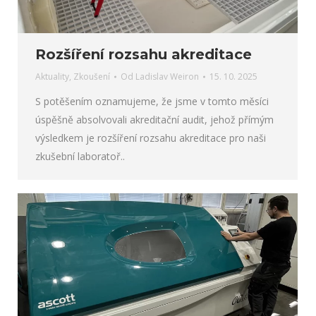
Rozšíření rozsahu akreditace
Aktuality
,
Zkoušení
Od
Ladislav Weiron
15. 10. 2025
S potěšením oznamujeme, že jsme v tomto měsíci
úspěšně absolvovali akreditační audit, jehož přímým
výsledkem je rozšíření rozsahu akreditace pro naši
zkušební laboratoř..