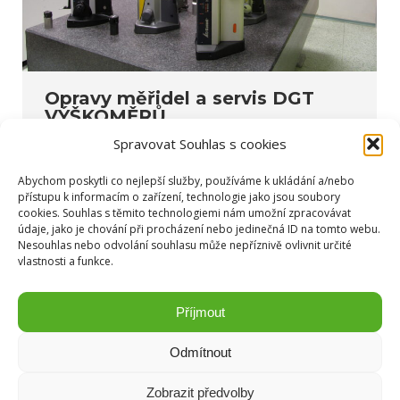
Opravy měřidel a servis DGT
VÝŠKOMĚRŮ
Spravovat Souhlas s cookies
Kalendář akcí
,
Kalibrace
,
Obecné informace
,
Servis
Od
Ladislav Weiron
19. 8. 2022
Abychom poskytli co nejlepší služby, používáme k ukládání a/nebo
Součástí naší kalibrační laboratoře geometrických
přístupu k informacím o zařízení, technologie jako jsou soubory
cookies. Souhlas s těmito technologiemi nám umožní zpracovávat
veličin je i servisní oddělení, které je zaměřeno na
údaje, jako je chování při procházení nebo jedinečná ID na tomto webu.
opravy měřidel, měřících zařízení a opravy měřících
Nesouhlas nebo odvolání souhlasu může nepříznivě ovlivnit určité
vlastnosti a funkce.
přístrojů.
Příjmout
Odmítnout
Zobrazit předvolby
Copyright © Weiron Dynamics, s.r.o. |
Tvorba webových stránek
a