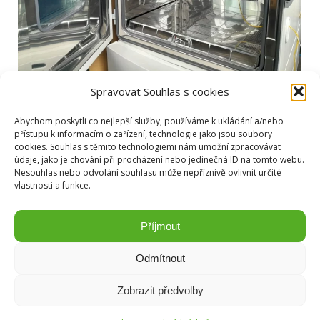
Spravovat Souhlas s cookies
DIN 75 220
Abychom poskytli co nejlepší služby, používáme k ukládání a/nebo
Zkoušení
Od
copywriting4 weiron
25. 10. 2024
přístupu k informacím o zařízení, technologie jako jsou soubory
cookies. Souhlas s těmito technologiemi nám umožní zpracovávat
Norma DIN 75 220 se zaměřuje na hodnocení
údaje, jako je chování při procházení nebo jedinečná ID na tomto webu.
stárnutí automobilových součástek a materiálů
Nesouhlas nebo odvolání souhlasu může nepříznivě ovlivnit určité
vlastnosti a funkce.
vystavených nasimulovanému slunečnímu záření.
Příjmout
Odmítnout
Zobrazit předvolby
Copyright © Weiron Dynamics, s.r.o. |
Tvorba webových stránek
a
SEO