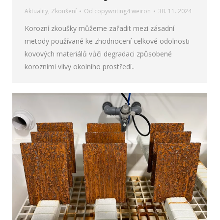
Aktuality
,
Zkoušení
Od
copywriting4 weiron
30. 11. 2024
Korozní zkoušky můžeme zařadit mezi zásadní
metody používané ke zhodnocení celkové odolnosti
kovových materiálů vůči degradaci způsobené
korozními vlivy okolního prostředí..