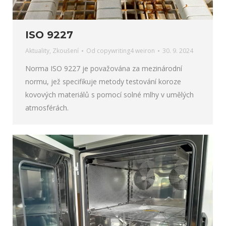
ISO 9227
Aktuality
,
Zkoušení
Od
copywriting4 weiron
30. 9. 2024
Norma ISO 9227 je považována za mezinárodní
normu, jež specifikuje metody testování koroze
kovových materiálů s pomocí solné mlhy v umělých
atmosférách.