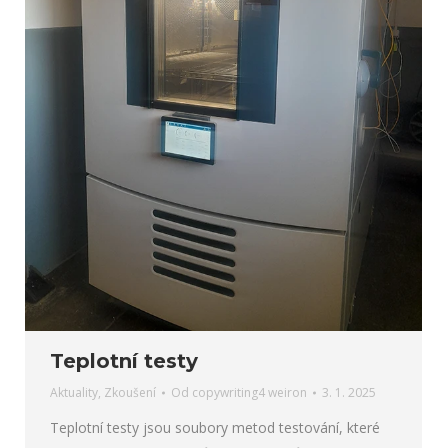
Teplotní testy
Aktuality
,
Zkoušení
Od
copywriting4 weiron
3. 1. 2025
Teplotní testy jsou soubory metod testování, které