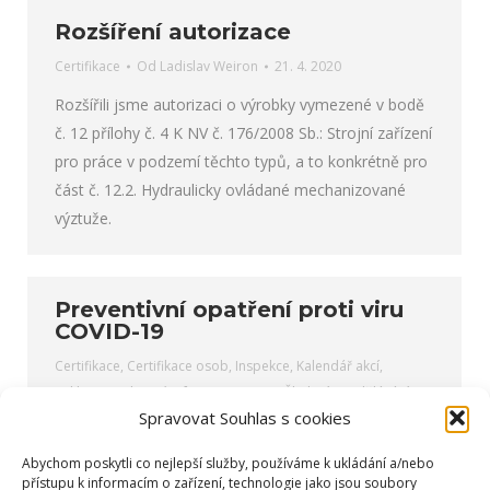
Rozšíření autorizace
Certifikace
Od
Ladislav Weiron
21. 4. 2020
Rozšířili jsme autorizaci o výrobky vymezené v bodě
č. 12 přílohy č. 4 K NV č. 176/2008 Sb.: Strojní zařízení
pro práce v podzemí těchto typů, a to konkrétně pro
část č. 12.2. Hydraulicky ovládané mechanizované
výztuže.
Preventivní opatření proti viru
COVID-19
Certifikace
,
Certifikace osob
,
Inspekce
,
Kalendář akcí
,
Kalibrace
,
Obecné informace
,
Servis
,
Školení a vzdělávání
,
Spravovat Souhlas s cookies
Zkoušení
Od
Ladislav Weiron
16. 3. 2020
Abychom poskytli co nejlepší služby, používáme k ukládání a/nebo
Společnost Technické Laboratoře Opava, akciová
přístupu k informacím o zařízení, technologie jako jsou soubory