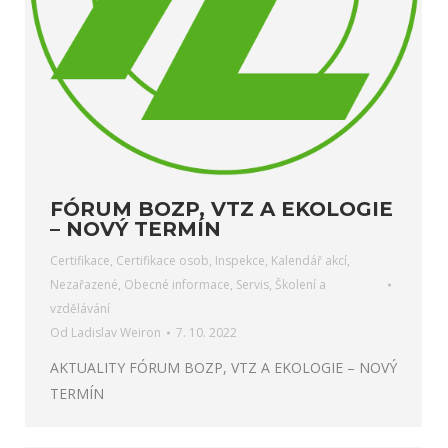
FÓRUM BOZP, VTZ A EKOLOGIE
– NOVÝ TERMÍN
Certifikace
,
Certifikace osob
,
Inspekce
,
Kalendář akcí
,
Nezařazené
,
Obecné informace
,
Servis
,
Školení a
vzdělávání
Od
Ladislav Weiron
7. 10. 2022
AKTUALITY FÓRUM BOZP, VTZ A EKOLOGIE – NOVÝ
TERMÍN