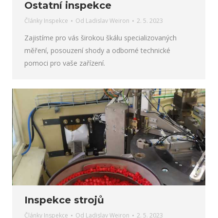
Ostatní inspekce
Články Inspekce
Od
Ladislav Weiron
2. 5. 2023
Zajistíme pro vás širokou škálu specializovaných
měření, posouzení shody a odborné technické
pomoci pro vaše zařízení.
Inspekce strojů
Články Inspekce
Od
Ladislav Weiron
2. 5. 2023