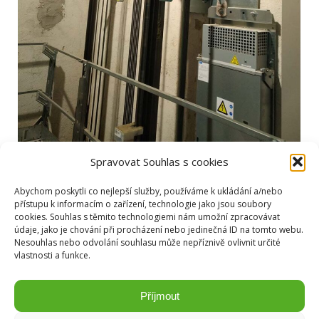
Spravovat Souhlas s cookies
Inspekce výtahů
Abychom poskytli co nejlepší služby, používáme k ukládání a/nebo
Články Inspekce
Od
Ladislav Weiron
2. 5. 2023
přístupu k informacím o zařízení, technologie jako jsou soubory
cookies. Souhlas s těmito technologiemi nám umožní zpracovávat
Provádíme povinné inspekční prohlídky a odborné
údaje, jako je chování při procházení nebo jedinečná ID na tomto webu.
zkoušky výtahů. Zajistěte spolehlivý, bezpečný a
Nesouhlas nebo odvolání souhlasu může nepříznivě ovlivnit určité
vlastnosti a funkce.
bezproblémový provoz vašeho zařízení.
Příjmout